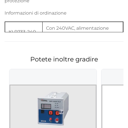
protezione
Informazioni di ordinazione
Con 240VAC, alimentazione
KLR733-240
elettrica 50/60Hz
Con 110VAC, alimentazione
KLR733-110
elettrica 50/60Hz
Potete inoltre gradire