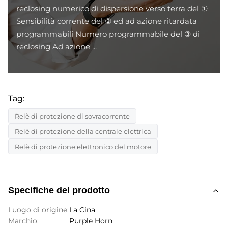
reclosing numerico di dispersione verso terra del ①
Sensibilità corrente del ② ed ad azione ritardata
programmabili Numero programmabile del ③ di
reclosing Ad azione ...
Tag:
Relè di protezione di sovracorrente
Relè di protezione della centrale elettrica
Relè di protezione elettronico del motore
Specifiche del prodotto
Luogo di origine:
La Cina
Marchio:
Purple Horn