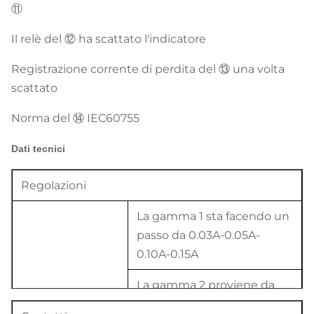
⑪
Il relè del ⑫ ha scattato l'indicatore
Registrazione corrente di perdita del ⑬ una volta
scattato
Norma del ⑭ IEC60755
Dati tecnici
Regolazioni
La gamma 1 sta facendo un
passo da 0.03A-0.05A-
0.10A-0.15A
La gamma 2 proviene da
Adeguamento di
0.2A a 0.75A al punto di
sensibilità