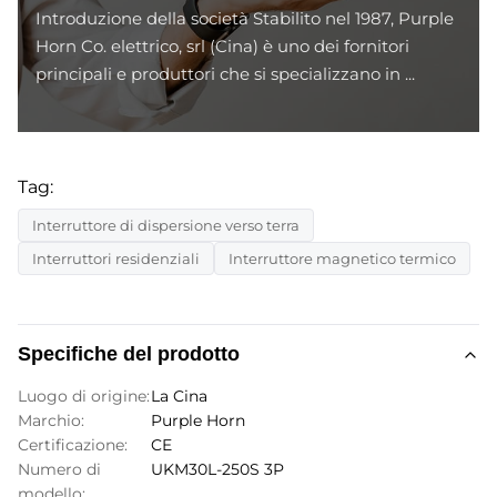
Introduzione della società Stabilito nel 1987, Purple
Horn Co. elettrico, srl (Cina) è uno dei fornitori
principali e produttori che si specializzano in ...
Tag:
Interruttore di dispersione verso terra
Interruttori residenziali
Interruttore magnetico termico
Specifiche del prodotto
Luogo di origine:
La Cina
Marchio:
Purple Horn
Certificazione:
CE
Numero di
UKM30L-250S 3P
modello: