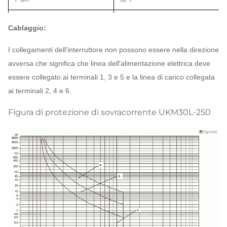
Ratedvoltage Ui (V)
AC690.50HZ
Cablaggio:
Ratedvoltage Ue (V)
AC400.50HZ
I collegamenti dell'interruttore non possono essere nella direzione
avversa che significa che linea dell'alimentazione elettrica deve
Short stimato/servizio
essere collegato ai terminali 1, 3 e 5 e la linea di carico collegata
di limite che rompe
50/25
ai terminali 2, 4 e 6.
capitily Icu/CI (KA)
Figura di protezione di sovracorrente UKM30L-250
Corrente residua di
30,100,300,500mA
attuazione stimata
Corrente non-
operattion di
1/2In
Ratedresidual
Cortocircuito residuo
stimato che fa & che
1/4Icu