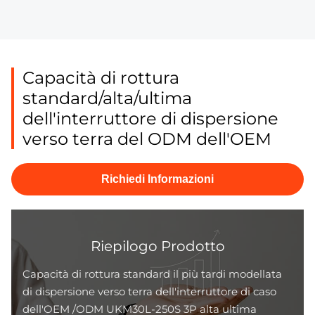
Capacità di rottura
standard/alta/ultima
dell'interruttore di dispersione
verso terra del ODM dell'OEM
Richiedi Informazioni
Riepilogo Prodotto
Capacità di rottura standard il più tardi modellata
di dispersione verso terra dell'interruttore di caso
dell'OEM /ODM UKM30L-250S 3P alta ultima