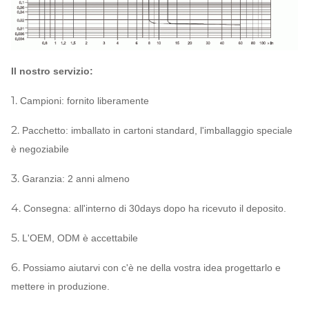
rompe capacità
INSERITA/DISINSERITA
charateristic di
1000/7000
operazione (periodi)
Il nostro servizio:
1.
Campioni: fornito liberamente
2.
Pacchetto: imballato in cartoni standard, l'imballaggio speciale
è negoziabile
3.
Garanzia: 2 anni almeno
4.
Consegna: all'interno di 30days dopo ha ricevuto il deposito.
5.
L'OEM, ODM è accettabile
6.
Possiamo aiutarvi con c'è ne della vostra idea progettarlo e
mettere in produzione.