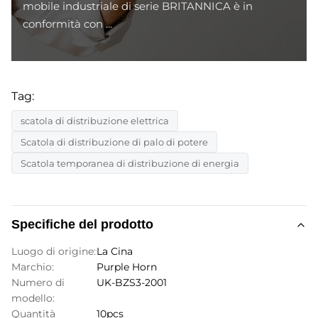
mobile industriale di serie BRITANNICA è in
conformità con ...
Tag:
scatola di distribuzione elettrica
Scatola di distribuzione di palo di potere
Scatola temporanea di distribuzione di energia
Specifiche del prodotto
Luogo di origine:
La Cina
Marchio:
Purple Horn
Numero di
UK-BZS3-2001
modello:
Quantità
10pcs