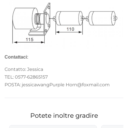
Consumo di energia:
<1.5KW
Contattaci:
Contatto: Jessica
TEL: 0577-62865157
POSTA: jessicawangPurple Horn@foxmail.com
Potete inoltre gradire