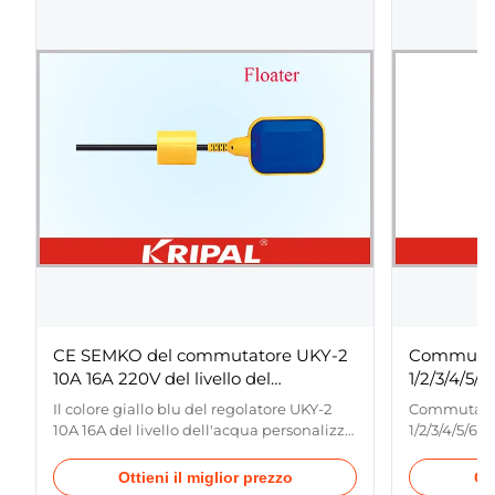
CE SEMKO del commutatore UKY-2
Commutato
10A 16A 220V del livello del
1/2/3/4/5/
galleggiante del regolatore del livello
cavo 220V 
Il colore giallo blu del regolatore UKY-2
Commutatore
dell'acqua
10A 16A del livello dell'acqua personalizza
1/2/3/4/5/6/
il CE SEMKO del commutatore del livello
220V del tra
delle miodesopsie del acceptalbe 220V
prodotto di
Ottieni il miglior prezzo
Ott
Descrizione: Il commutatore di
entrare ecce