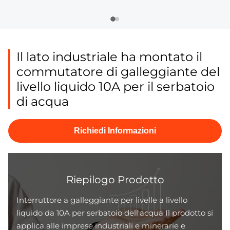
Il lato industriale ha montato il
commutatore di galleggiante del
livello liquido 10A per il serbatoio
di acqua
Richiedi Informazioni
Riepilogo Prodotto
Interruttore a galleggiante per livelle a livello
liquido da 10A per serbatoio dell'acqua Il prodotto si
applica alle imprese industriali e minerarie e