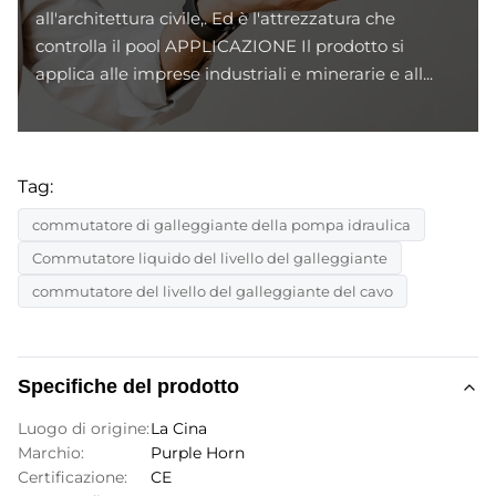
all'architettura civile,. Ed è l'attrezzatura che
controlla il pool APPLICAZIONE Il prodotto si
applica alle imprese industriali e minerarie e all...
Tag:
commutatore di galleggiante della pompa idraulica
Commutatore liquido del livello del galleggiante
commutatore del livello del galleggiante del cavo
Specifiche del prodotto
Luogo di origine:
La Cina
Marchio:
Purple Horn
Certificazione:
CE