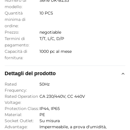
Numero di
Serie UK-BZS3
modello:
Quantità
10 PCS
minima di
ordine:
Prezzo:
negotiable
Termini di
T/T, L/C, D/P
pagamento:
Capacità di
1000 pc al mese
fornitura:
Dettagli del prodotto
Rated
50Hz
Frequency:
Rated Operation
CA 230/440V, CC 440V
Voltage:
Protection Class:
IP44, IP65
Material:
PE
Socket Outlet:
Su misura
Advantage:
Impermeabile, a prova d'umidità,