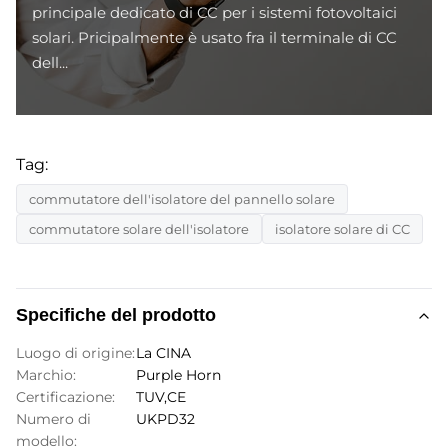
principale dedicato di CC per i sistemi fotovoltaici
solari. Pricipalmente è usato fra il terminale di CC
dell...
Tag:
commutatore dell'isolatore del pannello solare
commutatore solare dell'isolatore
isolatore solare di CC
Specifiche del prodotto
Luogo di origine:
La CINA
Marchio:
Purple Horn
Certificazione:
TUV,CE
Numero di
UKPD32
modello: