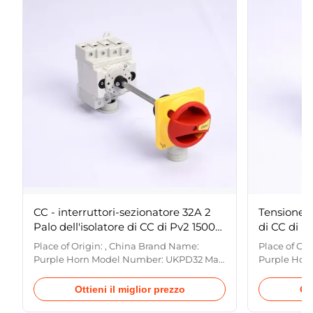
CC - interruttori-sezionatore 32A 2
Tensione 
Palo dell'isolatore di CC di Pv2 1500v
di CC di 
per il Pv solare
solare dell
Place of Origin: , China Brand Name:
Place of Or
Purple Horn Model Number: UKPD32 Max.
Purple Hor
Current: 32A Max. Voltage: 1500VDC
Current: 32
Product name: DC isolator switch
Product nam
Ottieni il miglior prezzo
Ott
Certificate: CE ISO9001 Rated current: 32A
Certificate:
Rated voltage: 600-1500V D.c Pole: 2p/4p
Rated volta