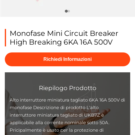
Monofase Mini Circuit Breaker
High Breaking 6KA 16A 500V
Richiedi Informazioni
Riepilogo Prodotto
Alto interruttore miniatura tagliato 6KA 16A 500V di
monofase Descrizione di prodotto L'alto
interruttore miniatura tagliato di UKB7Z è
applicabile alla corrente nominale sotto 50A.
Pricipalmente è usato per la protezione di