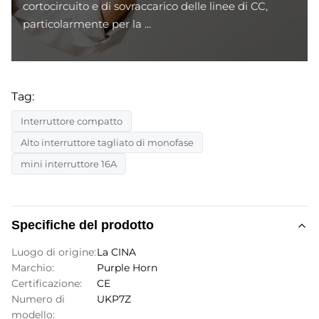
cortocircuito e di sovraccarico delle linee di CC,
particolarmente per la ...
Tag:
Interruttore compatto
Alto interruttore tagliato di monofase
mini interruttore 16A
Specifiche del prodotto
Luogo di origine:
La CINA
Marchio:
Purple Horn
Certificazione:
CE
Numero di
UKP7Z
modello: