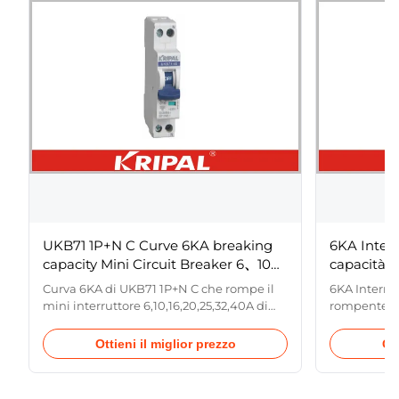
UKB71 1P+N C Curve 6KA breaking
6KA Inter
capacity Mini Circuit Breaker 6、10、
capacità 
16、20、25、32、40A
25A 32A 4
Curva 6KA di UKB71 1P+N C che rompe il
6KA Interru
mini interruttore 6,10,16,20,25,32,40A di
rompente 6A
capacità Specificazione elettrica Conformi
Specifica el
al livello di elettrico EN60898 (IEC898)
di elettric
Ottieni il miglior prezzo
Ott
GB10963 Tensione nominale (Ue) 230V;
Tensione no
50/60Hz Rated che rompe capacità 6KA
Capacità di
Corrente nominale 6-40A Carattere di
Corrente no