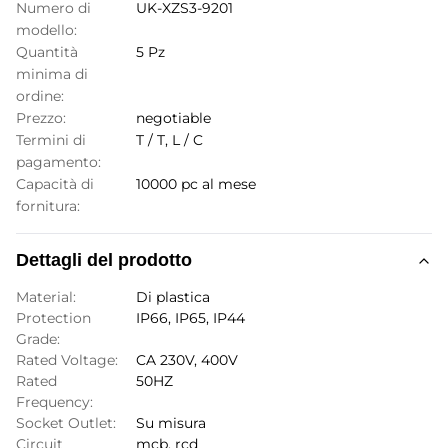
Numero di
UK-XZS3-9201
modello:
Quantità
5 Pz
minima di
ordine:
Prezzo:
negotiable
Termini di
T / T, L / C
pagamento:
Capacità di
10000 pc al mese
fornitura:
Dettagli del prodotto
Material:
Di plastica
Protection
IP66, IP65, IP44
Grade:
Rated Voltage:
CA 230V, 400V
Rated
50HZ
Frequency:
Socket Outlet:
Su misura
Circuit
mcb, rcd