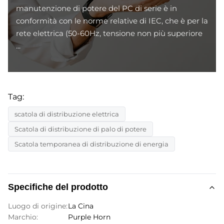
manutenzione di potere del PC di serie è in
conformità con le norme relative di IEC, che è per la
rete elettrica (50-60Hz, tensione non più superiore
...
Tag:
scatola di distribuzione elettrica
Scatola di distribuzione di palo di potere
Scatola temporanea di distribuzione di energia
Specifiche del prodotto
Luogo di origine:
La Cina
Marchio:
Purple Horn