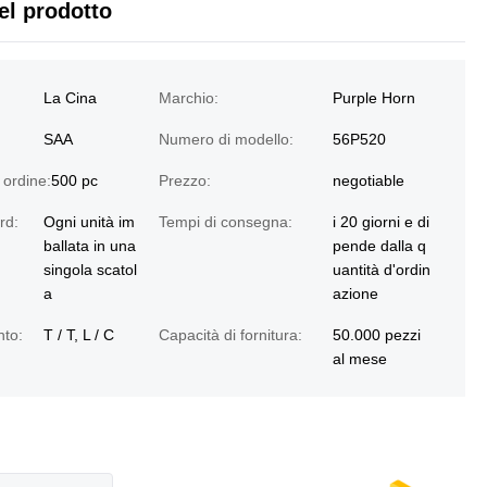
el prodotto
La Cina
Marchio:
Purple Horn
SAA
Numero di modello:
56P520
 ordine:
500 pc
Prezzo:
negotiable
rd:
Ogni unità im
Tempi di consegna:
i 20 giorni e di
ballata in una
pende dalla q
singola scatol
uantità d'ordin
a
azione
nto:
T / T, L / C
Capacità di fornitura:
50.000 pezzi
al mese