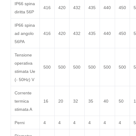
IP66 spina
416
420
432
435
440
450
5
diritta 56P
IP66 spina
ad angolo
416
420
432
435
440
450
5
56PA
Tensione
operativa
500
500
500
500
500
500
5
stimata Ue
(- 50Hz) V
Corrente
termica
16
20
32
35
40
50
1
stimata A
Perni
4
4
4
4
4
4
5