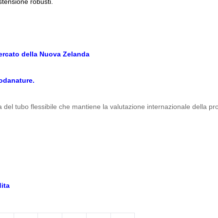
stensione robusti.
mercato della Nuova Zelanda
modanature.
a del tubo flessibile che mantiene la valutazione internazionale della p
dita