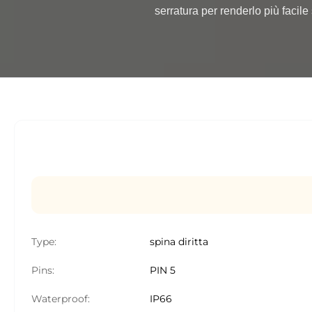
serratura per renderlo più facile 
Type:
spina diritta
Pins:
PIN 5
Waterproof:
IP66