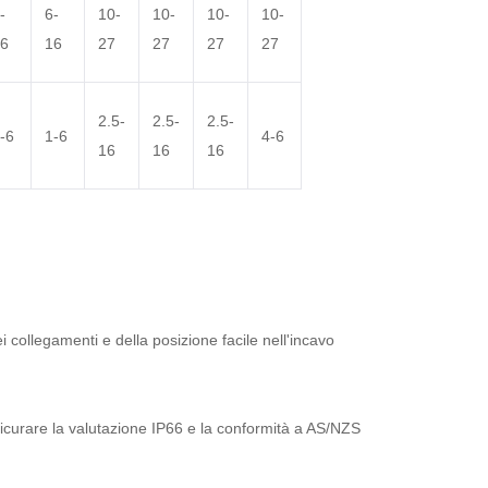
-
6-
10-
10-
10-
10-
6
16
27
27
27
27
2.5-
2.5-
2.5-
-6
1-6
4-6
16
16
16
 collegamenti e della posizione facile nell'incavo
icurare la valutazione IP66 e la conformità a AS/NZS