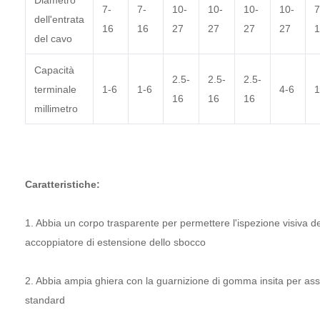
Diametro
7-
7-
10-
10-
10-
10-
7
dell'entrata
16
16
27
27
27
27
1
del cavo
Capacità
2.5-
2.5-
2.5-
terminale
1-6
1-6
4-6
1
16
16
16
millimetro
Caratteristiche:
1. Abbia un corpo trasparente per permettere l'ispezione visiva dei
accoppiatore di estensione dello sbocco
2. Abbia ampia ghiera con la guarnizione di gomma insita per ass
standard