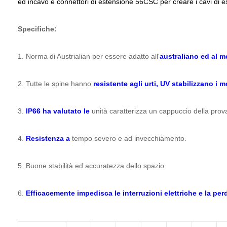
ed incavo e connettori di estensione 56CSC per creare i cavi di e
Specifiche:
1. Norma di Austrialian per essere adatto all'
australiano ed al 
2. Tutte le spine hanno
resistente agli urti, UV stabilizzano i 
3.
IP66 ha valutato le
unità caratterizza un cappuccio della prov
4.
Resistenza a
tempo severo e ad invecchiamento.
5. Buone stabilità ed accuratezza dello spazio.
6.
Efficacemente impedisca le interruzioni elettriche e la per