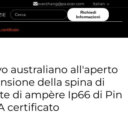
everzhang@pa.ecer.com
Italian
Richiedi
ZIE
Informazioni
certificato
vo australiano all'aperto
ensione della spina di
te di ampère Ip66 di Pin
A certificato