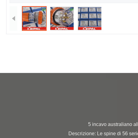
                5 incavo australiano all'aperto di estensione della spina di corrente di ampère Ip66 di Pin 20, SAA certificato 
Descrizione: Le spine di 56 seri