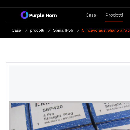
Casa
Prodotti
Casa
prodotti
Spina IP66
5 incavo australiano all'a