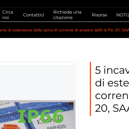
Circa
Richieda una
Contattici
Risorse
NOTI
noi
citazione
perto di estensione della spina di corrente di ampère Ip66 di Pin 20, SAA 
5 inca
di est
corren
20, SA