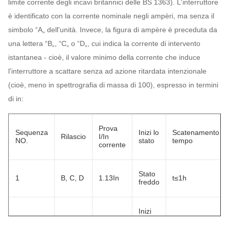
limite corrente degli incavi britannici delle BS 1363). L'interruttore
è identificato con la corrente nominale negli ampèri, ma senza il
simbolo “A„ dell'unità. Invece, la figura di ampère è preceduta da
una lettera “B„, “C„ o “D„, cui indica la corrente di intervento
istantanea - cioè, il valore minimo della corrente che induce
l'interruttore a scattare senza ad azione ritardata intenzionale
(cioè, meno in spettrografia di massa di 100), espresso in termini
di in:
Prova
Sequenza
Inizi lo
Scatenamento
Rilascio
I/In
NO.
stato
tempo
corrente
Stato
1
B, C, D
1.13In
t≤1h
freddo
Inizi
subito
dopo