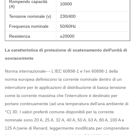
Rompendo capacità
10000
(A)
Tensione nominale (v)
230/400
Frequenza nominale
50/60Hz
Resistenza
≥20000
Temperatura di
-5°C~+40°C
La caratteristica di protezione di scatenamento dell'unità di
circostanza
sovracorrente
niente di meno che 6000
Vita elettrica
operazioni
Norma internazionale--- L'IEC 60898-1 e l'en 60898-1 della
(OC) niente di meno che 20000
Vita meccanica
norma europea definiscono la corrente nominale dentro di un
operazioni
interruttore per le applicazioni di distribuzione di bassa tensione
Grado di protezione
IP20
come la corrente massima che l'interruttore è destinato per
portare continuamente (ad una temperatura dell'aria ambiente di
°C) 30. I valori preferiti comune-disponibili per la corrente
nominale sono 20 A, 25 A, 32 A, 40 A, 50 A, 63 A, 80 A, 100 A e
125 A (serie di Renard, leggermente modificata per comprendere