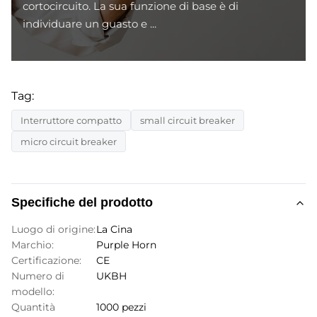
cortocircuito. La sua funzione di base è di
individuare un guasto e ...
Tag:
Interruttore compatto
small circuit breaker
micro circuit breaker
Specifiche del prodotto
Luogo di origine:
La Cina
Marchio:
Purple Horn
Certificazione:
CE
Numero di
UKBH
modello:
Quantità
1000 pezzi