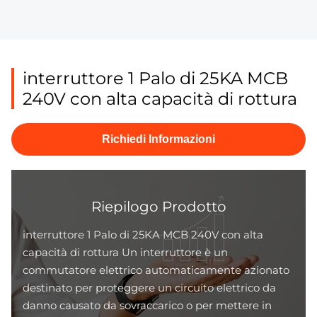
interruttore 1 Palo di 25KA MCB
240V con alta capacità di rottura
Richiedi Informazioni
Riepilogo Prodotto
interruttore 1 Palo di 25KA MCB 240V con alta
capacità di rottura Un interruttore è un
commutatore elettrico automaticamente azionato
destinato per proteggere un circuito elettrico da
danno causato da sovraccarico o per mettere in